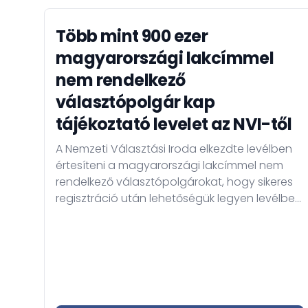
Több mint 900 ezer
magyarországi lakcímmel
nem rendelkező
választópolgár kap
tájékoztató levelet az NVI-től
A Nemzeti Választási Iroda elkezdte levélben
értesíteni a magyarországi lakcímmel nem
rendelkező választópolgárokat, hogy sikeres
regisztráció után lehetőségük legyen levélben
szavazni az országgyűlési választásokon
(kizárólag az országos pártlistára). A levélben
részletes tájékoztató található a
levélszavazás menetéről.