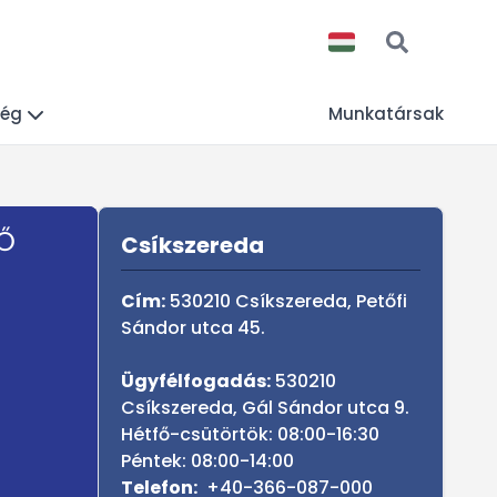
ség
Munkatársak
Sidebar
Ő
ANYAKÖNYVI OKIRA
Csíkszereda
Cím:
530210 Csíkszereda, Petőfi
Sándor utca 45.
Ügyfélfogadás:
530210
Csíkszereda, Gál Sándor utca 9.
Hétfő-csütörtök: 08:00-16:30
Péntek: 08:00-14:00
Telefon:
+40-366-087-000