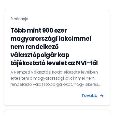
9 hónapja
Több mint 900 ezer
magyarországi lakcímmel
nem rendelkező
választópolgár kap
tájékoztató levelet az NVI-től
A Nemzeti Választási Iroda elkezdte levélben
értesíteni a magyarországi lakcímmel nem
rendelkező választópolgárokat, hogy sikeres
regisztráció után lehetőségük legyen levélben
Tovább
szavazni az országgyűlési választásokon
(kizárólag az országos pártlistára). A levélben
részletes tájékoztató található a levélszavazás