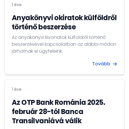
menetéről.
1 éve
Anyakönyvi okiratok külföldről
történő beszerzése
Az anyakönyvi kivonatok külföldről történő
beszerzésével kapcsolatban az alábbi módon
járhatnak el ügyfeleink.
Tovább
1 éve
Az OTP Bank Románia 2025.
február 28-tól Banca
Transilvaniává válik