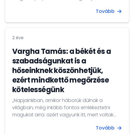
ösztöndíjprogramját 30 év alatti külpolitikai
Tovább
kutatók/elemzők, illetve frissen végzett,
külpolitika iránt érdeklődő fiatalok számára.
2 éve
Vargha Tamás: a békét és a
szabadságunkat is a
hőseinknek köszönhetjük,
ezért mindkettő megőrzése
kötelességünk
„Napjainkban, amikor háborúk dúlnak a
világban, még inkább fontos emlékeztetni
magukat arra: azért vagyunk itt, mert voltak
hőseink, a békét és a szabadságunkat is nekik
Tovább
köszönhetjük, ezért mindkettő megőrzése