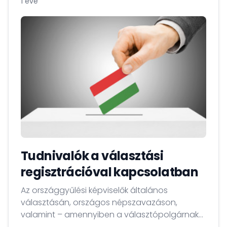
1 éve
Tudnivalók a választási
regisztrációval kapcsolatban
Az országgyűlési képviselők általános
választásán, országos népszavazáson,
valamint – amennyiben a választópolgárnak
az Európai Unió egyetlen tagállamában