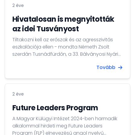
2 éve
Hivatalosan is megnyitották
az idei Tusványost
Tiltakozni kell az erőszak és az agresszivitás
eszkalációja ellen - mondta Németh Zsolt
szerdán Tusnádfürdőn, a 33. Bálványosi Nyári
Szabadegyetem és Diáktábor közéleti
Tovább
programjainak megnyitóján.
2 éve
Future Leaders Program
A Magyar Külügyi Intézet 2024-ben harmadik
alkalommal hirdeti meg Future Leaders
Program (FLP) elnevezésű angol nyelvű