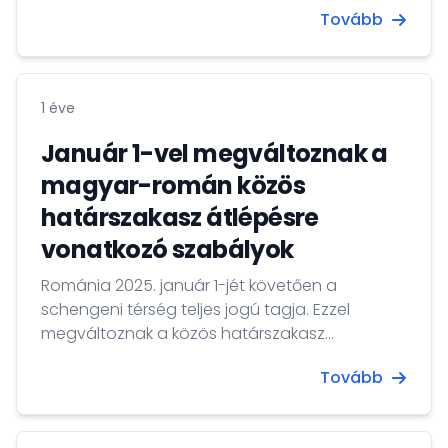
Tovább
sincsen lakcíme – az európai parlamenti
választáson választójoggal rendelkezik
minden nagykorú magyar állampolgár,
azonban a magyarországi lakóhellyel nem
1 éve
rendelkező választópolgárok választójogukat
csak regisztrációt követően gyakorolhatják.
Január 1-vel megváltoznak a
magyar-román közös
határszakasz átlépésre
vonatkozó szabályok
Románia 2025. január 1-jét követően a
schengeni térség teljes jogú tagja. Ezzel
megváltoznak a közös határszakasz
átlépésére vonatkozó szabályok.
Tovább