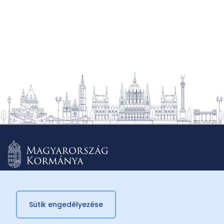
Sütik engedélyezése
© 2026 Külügyminisztérium