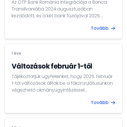
Az OTP Bank Románia integrációja a Banca
Transilvaniába 2024 augusztusában
kezdődött, és a két bank fúziójával 2025.
február 28-án zárul le.
Tovább
1 éve
Változások február 1-től
Tájékoztatjuk ügyfeleinket, hogy 2025. február
1-től változások álltak be a főkonzulátusunkon
végezhető okmányügyintézéssel
kapcsolatban. A változásokat az alábbiakban
Tovább
foglaljuk össze.