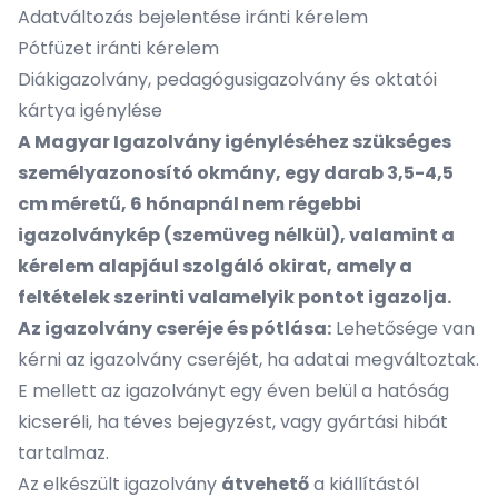
Adatváltozás bejelentése iránti kérelem
Pótfüzet iránti kérelem
Diákigazolvány, pedagógusigazolvány és oktatói
kártya igénylése
A Magyar Igazolvány igényléséhez szükséges
személyazonosító okmány, egy darab 3,5-4,5
cm méretű, 6 hónapnál nem régebbi
igazolványkép (szemüveg nélkül), valamint a
kérelem alapjául szolgáló okirat, amely a
feltételek szerinti valamelyik pontot igazolja.
Az igazolvány cseréje és pótlása:
Lehetősége van
kérni az igazolvány cseréjét, ha adatai megváltoztak.
E mellett az igazolványt egy éven belül a hatóság
kicseréli, ha téves bejegyzést, vagy gyártási hibát
tartalmaz.
Az elkészült igazolvány
átvehető
a kiállítástól