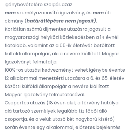
igénybevételére szolgál, azaz
nem
személyazonosító igazolvány, és
nem
úti
okmány (
határátlépésre nem jogosít).
Korlátlan számú díjmentes utazásra jogosult a
magyarországi helyközi közlekedésben a 14 évnél
fiatalabb, valamint az a 65-ik életévét betöltött
külföldi állampolgár, aki a nevére kiállított Magyar
Igazolványt felmutatja.
100%-os utazási kedvezményt vehet igénybe évente
12 alkalommal menettérti utazásra a 6. és 65. életév
közötti külföldi állampolgár a nevére kiállított
Magyar Igazolvány felmutatásával.
Csoportos utazás (18 éven aluli, a törvény hatálya
alá tartozó személyek legalább tíz főből álló
csoportja, és a velük utazó két nagykorú kísérő)
során évente egy alkalommal, előzetes bejelentés