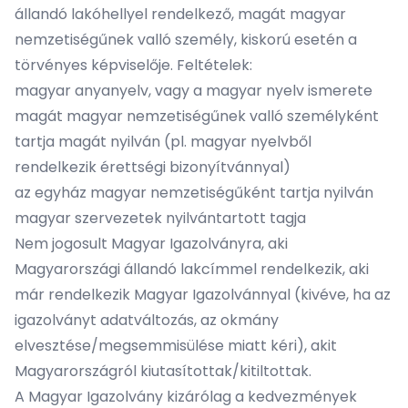
állandó lakóhellyel rendelkező, magát magyar
nemzetiségűnek valló személy, kiskorú esetén a
törvényes képviselője. Feltételek:
magyar anyanyelv, vagy a magyar nyelv ismerete
magát magyar nemzetiségűnek valló személyként
tartja magát nyilván (pl. magyar nyelvből
rendelkezik érettségi bizonyítvánnyal)
az egyház magyar nemzetiségűként tartja nyilván
magyar szervezetek nyilvántartott tagja
Nem jogosult Magyar Igazolványra, aki
Magyarországi állandó lakcímmel rendelkezik, aki
már rendelkezik Magyar Igazolvánnyal (kivéve, ha az
igazolványt adatváltozás, az okmány
elvesztése/megsemmisülése miatt kéri), akit
Magyarországról kiutasítottak/kitiltottak.
A Magyar Igazolvány kizárólag a kedvezmények