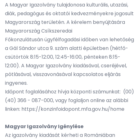
A Magyar Igazolvány tulajdonosa kulturális, utazási,
diák, pedagógus és oktatói kedvezményekre jogosult
Magyarország területén. A kérelem benyújtására
Magyarország Csíkszeredai
Főkonzulátusán ügyfélfogadási időben van lehetőség
a Gál Sándor utca 9. szám alatti épületben (hétfő-
csütörtök 8:15-12:00, 12:45-16:00, pénteken 8:15-
12:00). A Magyar Igazolvány kiadásával, cseréjével,
pótlásával, visszavonásával kapcsolatos eljárás
ingyenes.
Időpont foglalásához hívja központi számunkat: (00)
(40) 366 - 087-000, vagy foglaljon online az alábbi
linken:
https://konzinfoidopont.mfa.gov.hu/home
Magyar Igazolvány Igénylése
Az igazolvány kiadását kérheti a Romániában