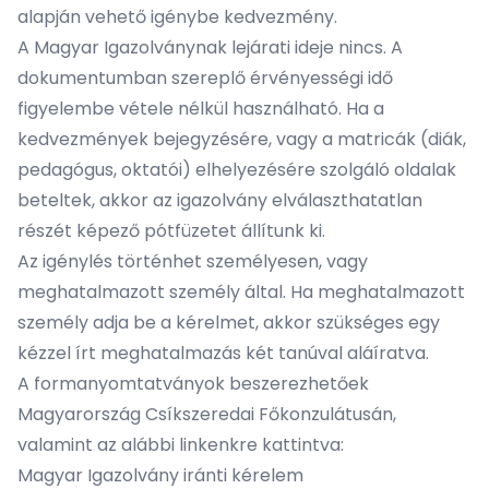
alapján vehető igénybe kedvezmény.
A Magyar Igazolványnak lejárati ideje nincs. A
dokumentumban szereplő érvényességi idő
figyelembe vétele nélkül használható. Ha a
kedvezmények bejegyzésére, vagy a matricák (diák,
pedagógus, oktatói) elhelyezésére szolgáló oldalak
beteltek, akkor az igazolvány elválaszthatatlan
részét képező pótfüzetet állítunk ki.
Az igénylés történhet személyesen, vagy
meghatalmazott személy által. Ha meghatalmazott
személy adja be a kérelmet, akkor szükséges egy
kézzel írt meghatalmazás két tanúval aláíratva.
A formanyomtatványok beszerezhetőek
Magyarország Csíkszeredai Főkonzulátusán,
valamint az alábbi linkenkre kattintva:
Magyar Igazolvány iránti kérelem