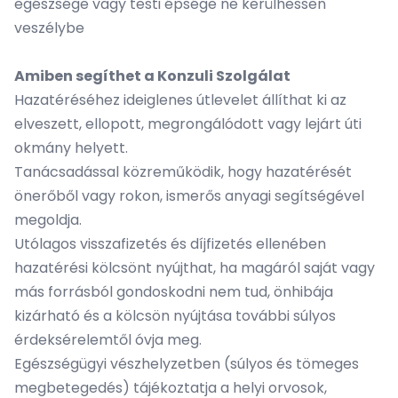
egészsége vagy testi épsége ne kerülhessen
veszélybe
Amiben segíthet a Konzuli Szolgálat
Hazatéréséhez ideiglenes útlevelet állíthat ki az
elveszett, ellopott, megrongálódott vagy lejárt úti
okmány helyett.
Tanácsadással közreműködik, hogy hazatérését
önerőből vagy rokon, ismerős anyagi segítségével
megoldja.
Utólagos visszafizetés és díjfizetés ellenében
hazatérési kölcsönt nyújthat, ha magáról saját vagy
más forrásból gondoskodni nem tud, önhibája
kizárható és a kölcsön nyújtása további súlyos
érdeksérelemtől óvja meg.
Egészségügyi vészhelyzetben (súlyos és tömeges
megbetegedés) tájékoztatja a helyi orvosok,