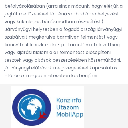
befolyásolásában (arra sincs módunk, hogy elérjük a
jogi út mellőzésével történő szabadlábra helyezést
vagy különleges bánásmódban részesítést).
Járványügyi helyzetben a fogadó ország járványügyi
szabályait megkerülve bármilyen felmentést vagy
könnyítést kieszközölni - pl. karanténkötelezettség
vagy kijárási tilalom alóli felmentést elősegíteni,
tesztek vagy oltások beszerzésében közreműködni,
járványügyi előírások megszegésével kapcsolatos
eljárások megszüntetésében közbenjárni.