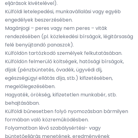
eljárások kivételével).
Külföldi letelepedési, munkavállalási vagy egyéb
engedélyek beszerzésében.
Magánjogi – peres vagy nem peres – viták
rendezésében (pl. közlekedési bírságok, légitársaság
felé benyújtandó panaszok).
Külföldön tartózkodó személyek felkutatásában.
Külföldön felmerülő költségek, hatósági bírságok,
díjak (pénzbüntetés, óvadék, ügyvédi díj,
egészségügyi ellátás díja, stb.) kifizetésében,
megelőlegezésében.
Hagyaték, örökség, kifizetetlen munkabér, stb.
behajtásában.
Külföldi bűnesetben folyó nyomozásban bármilyen
formában való közreműködésben.
Folyamatban lévő szabálysértési- vagy
büntetőeljárás menetének, eredményének