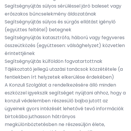
Segítségnyújtás súlyos sérüléssel járó baleset vagy
erőszakos bűncselekmény áldozatának
Segítségnyújtás súlyos és sürgős ellátást igénylő
(együttes feltétel) betegnek
Segítségnyújtás katasztrófa, háború vagy fegyveres
összeütközés (együttesen: válsághelyzet) közvetlen
érintettjének
Segítségnyújtás külföldön fogvatartottnak
Tájékoztató jellegű utazási tanácsok közzététele (a
fentiekben írt helyzetek elkerülése érdekében)
A Konzuli Szolgálat a rendelkezésére álló minden
eszközzel igyekszik segítséget nyújtani ahhoz, hogy a
konzuli védelemben részesülő bajba jutott az
ügyeinek gyors intézését lehetővé tevő információk
birtokába juthasson hátrányos
megkülönböztetésben ne részesüljön élete,