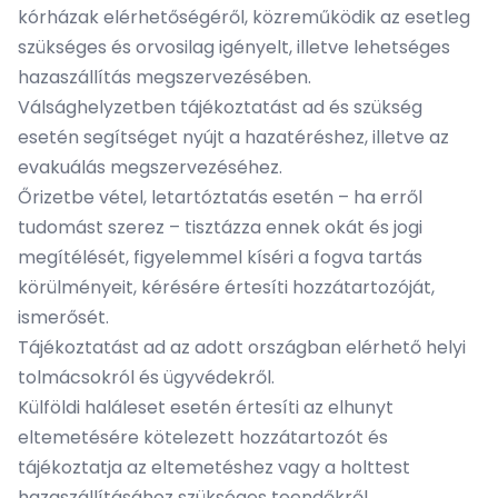
kórházak elérhetőségéről, közreműködik az esetleg
szükséges és orvosilag igényelt, illetve lehetséges
hazaszállítás megszervezésében.
Válsághelyzetben tájékoztatást ad és szükség
esetén segítséget nyújt a hazatéréshez, illetve az
evakuálás megszervezéséhez.
Őrizetbe vétel, letartóztatás esetén – ha erről
tudomást szerez – tisztázza ennek okát és jogi
megítélését, figyelemmel kíséri a fogva tartás
körülményeit, kérésére értesíti hozzátartozóját,
ismerősét.
Tájékoztatást ad az adott országban elérhető helyi
tolmácsokról és ügyvédekről.
Külföldi haláleset esetén értesíti az elhunyt
eltemetésére kötelezett hozzátartozót és
tájékoztatja az eltemetéshez vagy a holttest
hazaszállításához szükséges teendőkről.