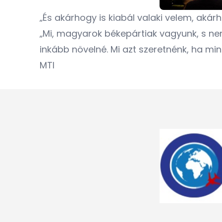
„És akárhogy is kiabál valaki velem, akár
„Mi, magyarok békepártiak vagyunk, s n
inkább növelné. Mi azt szeretnénk, ha min
MTI