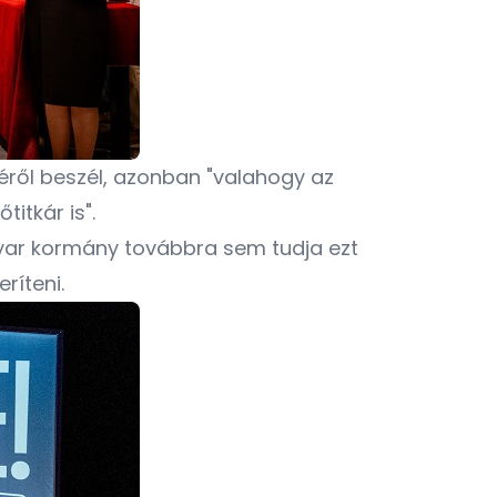
éről beszél, azonban "valahogy az
titkár is".
gyar kormány továbbra sem tudja ezt
ríteni.