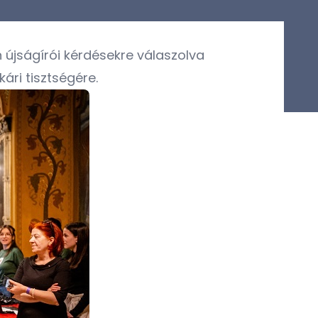
 újságírói kérdésekre válaszolva
ári tisztségére.