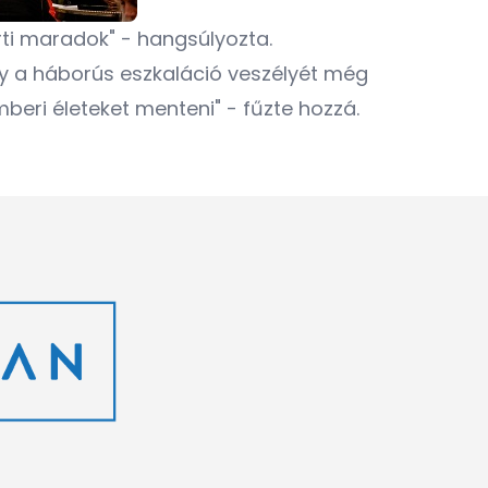
árti maradok" - hangsúlyozta.
y a háborús eszkaláció veszélyét még
mberi életeket menteni" - fűzte hozzá.