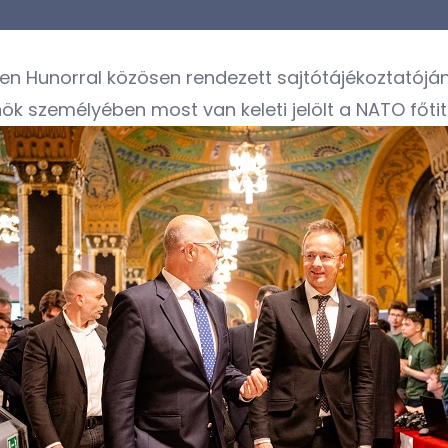
n Hunorral közösen rendezett sajtótájékoztatóján
k személyében most van keleti jelölt a NATO főtitk