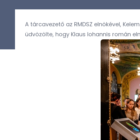
A tárcavezető az RMDSZ elnökével, Keleme
üdvözölte, hogy Klaus Iohannis román elnö