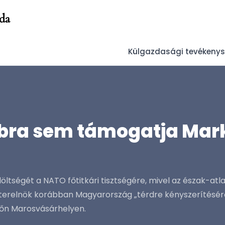
da
Külgazdasági tevékeny
bra sem támogatja Mark
tségét a NATO főtitkári tisztségére, mivel az észak-atl
erelnök korábban Magyarország „térdre kényszerítéséről" 
tfőn Marosvásárhelyen.