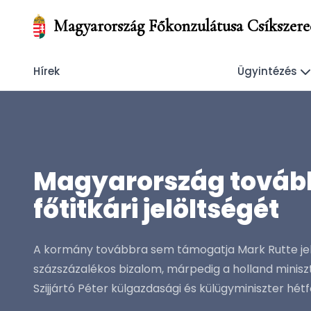
Magyarország Főkonzulátusa Csíkszere
Hírek
Ügyintézés
Magyarország továb
főtitkári jelöltségét
A kormány továbbra sem támogatja Mark Rutte jelöl
százszázalékos bizalom, márpedig a holland miniszt
Szijjártó Péter külgazdasági és külügyminiszter hé