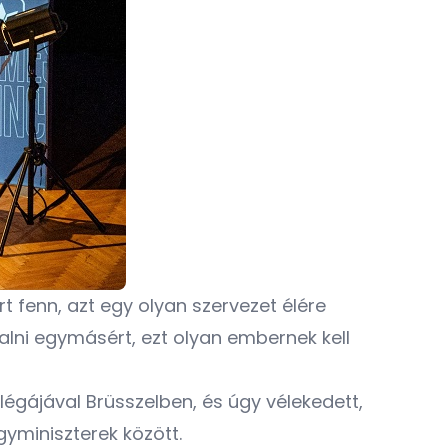
t fenn, azt egy olyan szervezet élére
halni egymásért, ezt olyan embernek kell
légájával Brüsszelben, és úgy vélekedett,
gyminiszterek között.