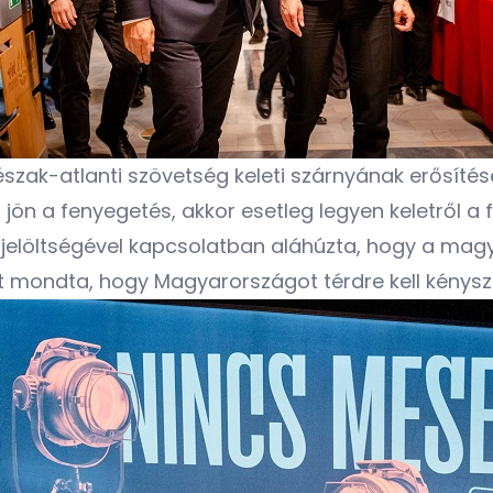
szak-atlanti szövetség keleti szárnyának erősítés
jön a fenyegetés, akkor esetleg legyen keletről a fő
 jelöltségével kapcsolatban aláhúzta, hogy a ma
t mondta, hogy Magyarországot térdre kell kénysze