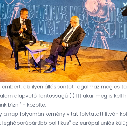
 embert, aki ilyen álláspontot fogalmaz meg és tar
lom alapvető fontosságú (.) Itt akár meg is kell 
k bízni" - közölte.
y a nap folyamán kemény vitát folytatott litván kol
 legháborúpártibb politikus" az európai uniós külü