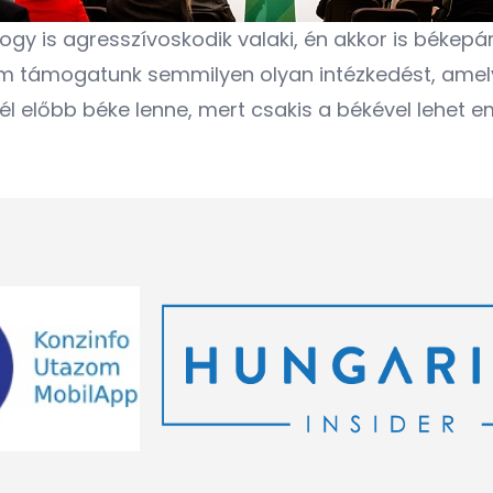
hogy is agresszívoskodik valaki, én akkor is békep
em támogatunk semmilyen olyan intézkedést, amel
él előbb béke lenne, mert csakis a békével lehet e